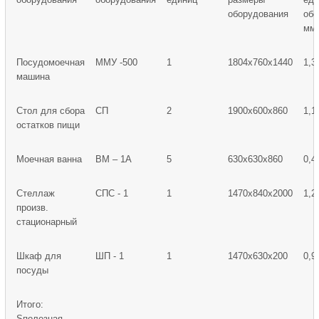
оборудования
обо
мм
Посудомоечная
ММУ -500
1
1804х760х1440
1,3
машина
Стол для сбора
СП
2
1900х600х860
1,1
остатков пищи
Моечная ванна
ВМ – 1А
5
630х630х860
0,4
Стеллаж
СПС - 1
1
1470х840х2000
1,2
произв.
стационарный
Шкаф для
ШП - 1
1
1470х630х200
0,9
посуды
Итого:
Sполезная