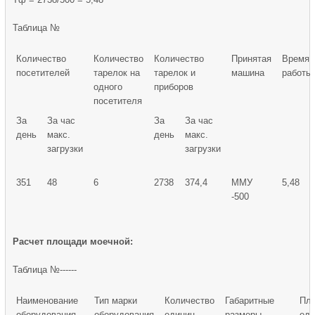
Таблица №
Количество
Количество
Количество
Принятая
Время
посетителей
тарелок на
тарелок и
машина
работы
одного
приборов
посетителя
За
За час
За
За час
день
макс.
день
макс.
загрузки
загрузки
351
48
6
2738
374,4
ММУ
5,48
-500
Расчет площади моечной:
Таблица №------
Наименование
Тип марки
Количество
Габаритные
Пл
оборудования
оборудования
единиц
размеры
ед