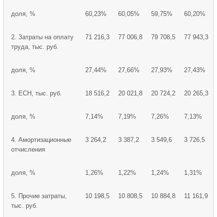
доля, %
60,23%
60,05%
59,75%
60,20%
2. Затраты на оплату
71 216,3
77 006,8
79 708,5
77 943,3
труда, тыс. руб.
доля, %
27,44%
27,66%
27,93%
27,43%
3. ЕСН, тыс. руб.
18 516,2
20 021,8
20 724,2
20 265,3
доля, %
7,14%
7,19%
7,26%
7,13%
4. Амортизационные
3 264,2
3 387,2
3 549,6
3 726,5
отчисления
доля, %
1,26%
1,22%
1,24%
1,31%
5. Прочие затраты,
10 198,5
10 808,5
10 884,8
11 161,9
тыс. руб.