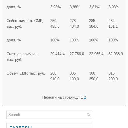
доля, %
3,93%
3,88%
3,81%
3,93%
Себестоимость СМР,
259
278
285
284
тыс. руб.
495,6
404,0
384,6
161,1
доля, %
100%
100%
100%
100%
Сметная прибыль,
29 414,4
27 786,0
22 965,4
32 038,9
тыс. руб.
Объем СМР, тыс. руб.
288
306
308
316
910,0
190,0
350,0
200,0
Перейти на страницу:
1
2