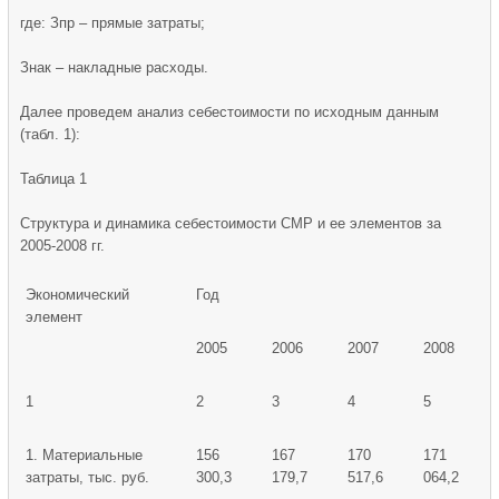
где: Зпр – прямые затраты;
Знак – накладные расходы.
Далее проведем анализ себестоимости по исходным данным
(табл. 1):
Таблица 1
Структура и динамика себестоимости СМР и ее элементов за
2005-2008 гг.
Экономический
Год
элемент
2005
2006
2007
2008
1
2
3
4
5
1. Материальные
156
167
170
171
затраты, тыс. руб.
300,3
179,7
517,6
064,2