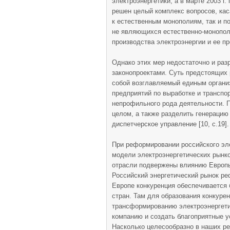
электроэнергетики, а в марте 2003 г
решен целый комплекс вопросов, ка
к естественным монополиям, так и п
не являющихся естественно-монопол
производства электроэнергии и ее про
Однако этих мер недостаточно и раз
законопроектами. Суть предстоящих
собой возглавляемый единым органи
предприятий по выработке и транспор
непрофильного рода деятельности. 
целом, а также разделить генерацию 
диспетчерское управление [10, с.19].
При реформировании российского эле
модели электроэнергетических рынко
отрасли подвержены влиянию Европы
Российский энергетический рынок ре
Европе конкуренция обеспечивается
стран. Там для образования конкуре
трансформированию электроэнергет
компанию и создать благоприятные 
Насколько целесообразно в наших р