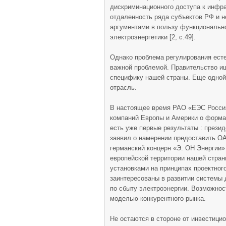
дискриминационного доступа к инфра
отдаленность ряда субъектов РФ и н
аргументами в пользу функционально
электроэнергетики [2, с.49].
Однако проблема регулирования ест
важной проблемой. Правительство и
специфику нашей страны. Еще одной
отрасль.
В настоящее время РАО «ЕЭС Россия
компаний Европы и Америки о формах
есть уже первые результаты : презид
заявил о намерении предоставить О
германский концерн «Э. ОН Энергии»
европейской территории нашей стра
установками на принципах проектног
заинтересованы в развитии системы
по сбыту электроэнергии. Возможнос
моделью конкурентного рынка.
Не остаются в стороне от инвестици