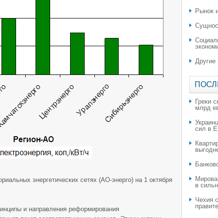
Рынок и
Сущнос
Социал
эконом
Другие
ПОСЛ
Греки с
млрд е
Украин
сил в 
Квартир
выгодн
​Банков
Мирова
риальных энергетических сетях (АО-энерго) на 1 октября
в силь
Чехия с
правите
принципы и направления реформирования