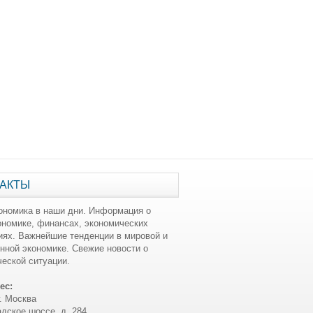
АКТЫ
ономика в наши дни. Информация о
ономике, финансах, экономических
иях. Важнейшие тенденции в мировой и
нной экономике. Свежие новости о
еской ситуации.
ес:
г. Москва
дское шоссе, д. 284