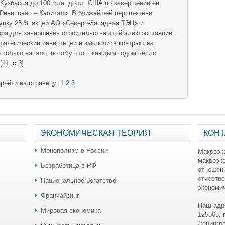
 Кузбасса до 100 млн. долл. США по завершении ее
Ренессанс – Капитал». В ближайшей перспективе
купку 25 % акций АО «Северо-Западная ТЭЦ» и
ора для завершения строительства этой электростанции.
ратегические инвестиции и заключить контракт на
 только начало, потому что с каждым годом число
11, с.3].
рейти на страницу:
1
2
3
ЭКОНОМИЧЕСКАЯ ТЕОРИЯ
КОНТ
Монополизм в России
Макроэк
макроэк
Безработица в РФ
отношен
отчестве
Национальное богатство
экономич
Франчайзинг
Наш адр
Мировая экономика
125565, 
Ленингра