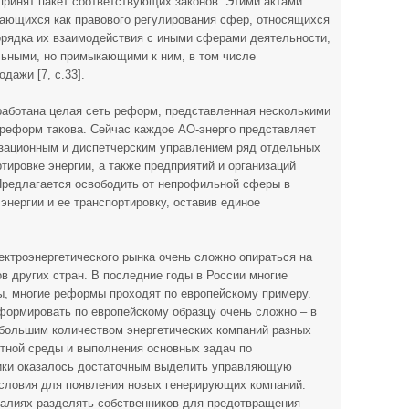
. принят пакет соответствующих законов. Этими актами
сающихся как правового регулирования сфер, относящихся
орядка их взаимодействия с иными сферами деятельности,
ьными, но примыкающими к ним, в том числе
дажи [7, с.33].
работана целая сеть реформ, представленная несколькими
 реформ такова. Сейчас каждое АО-энерго представляет
зационным и диспетчерским управлением ряд отдельных
тировке энергии, а также предприятий и организаций
Предлагается освободить от непрофильной сферы в
энергии и ее транспортировку, оставив единое
ктроэнергетического рынка очень сложно опираться на
в других стран. В последние годы в России многие
, многие реформы проходят по европейскому примеру.
формировать по европейскому образцу очень сложно – в
 большим количеством энергетических компаний разных
нтной среды и выполнения основных задач по
ики оказалось достаточным выделить управляющую
условия для появления новых генерирующих компаний.
еалиях разделять собственников для предотвращения