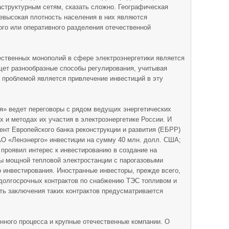
структурным сетям, сказать сложно. Географическая
евысокая плотность населения в них являются
го или оперативного разделения отечественной
ественных монополий в сфере электроэнергетики является
щет разнообразные способы регулирования, учитывая
 проблемой является привлечение инвестиций в эту
» ведет переговоры с рядом ведущих энергетических
 и методах их участия в электроэнергетике России. И
ент Европейского банка реконструкции и развития (ЕБРР)
АО «Ленэнерго» инвестиции на сумму 40 млн. долл. США;
 проявил интерес к инвестированию в создание на
ны мощной тепловой электростанции с парогазовыми
о инвестирования. Иностранные инвесторы, прежде всего,
 долгосрочных контрактов по снабжению ТЭС топливом и
ть заключения таких контрактов предусматривается
онного процесса и крупные отечественные компании. О