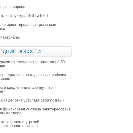
 закон спроса
ть и структура ВВП и ВНП
ьно ориентированная рыночная
ика
 материалы
ЕДНИЕ НОВОСТИ
крыли от государства налогов на 60
вро
цы - одна из самых дешевых рабочих
Европе
а в кредит или в аренду: что
ее?
ский депозит уступает свои позиции
я финансовая система заинтересована
ном долларе
толкнулась с угрозой
льственного кризиса