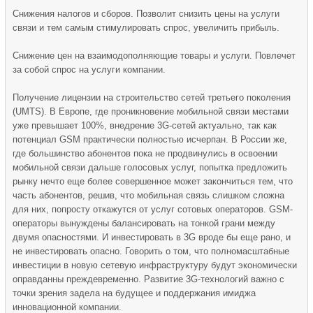
Снижения налогов и сборов. Позволит снизить цены на услуги
связи и тем самым стимулировать спрос, увеличить прибыль.
Снижение цен на взаимодополняющие товары и услуги. Повлечет
за собой спрос на услуги компании.
Получение лицензии на строительство сетей третьего поколения
(UMTS). В Европе, где проникновение мобильной связи местами
уже превышает 100%, внедрение 3G-сетей актуально, так как
потенциал GSM практически полностью исчерпан. В России же,
где большинство абонентов пока не продвинулись в освоении
мобильной связи дальше голосовых услуг, попытка предложить
рынку нечто еще более совершенное может закончиться тем, что
часть абонентов, решив, что мобильная связь слишком сложна
для них, попросту откажутся от услуг сотовых операторов. GSM-
операторы вынуждены балансировать на тонкой грани между
двумя опасностями. И инвестировать в 3G вроде бы еще рано, и
не инвестировать опасно. Говорить о том, что полномасштабные
инвестиции в новую сетевую инфраструктуру будут экономически
оправданны преждевременно. Развитие 3G-технологий важно с
точки зрения задела на будущее и поддержания имиджа
инновационной компании.