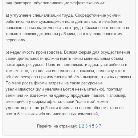
ряд факторов, обусловливающих эффект экономии:
а) углубление специализации труда. Сосредоточение усилий
работника на всё сужающемся поле деятельности неизбежно
повышает производительность его труда. Сказанное относится не
только к производственным рабочим, но и к управленческому
персоналу;
б) неделимость производства. Всякая фирма для осуществления
своей деятельности должна иметь некий минимальный объём
некоторых ресурсов. Понятие неделимости здесь употреблено в
том смысле; что нельзя использовать, скажем, половину этого
объёма ресурсов при изменении объёма выпуска, а лишь целиком.
По мере роста фирмы затраты на такие ресурсы не
увеличиваются (или увеличиваются незначительно), поэтому
величина их издержек на единицу продукции падает. Например,
имеющийся у фирмы офис со своей "начинкой" может
удовлетворять потребности фирмы на определённом этапе её
роста без каких-либо количественных изменений;
Перейти на страницу:
1
2
3
4
5
6
7