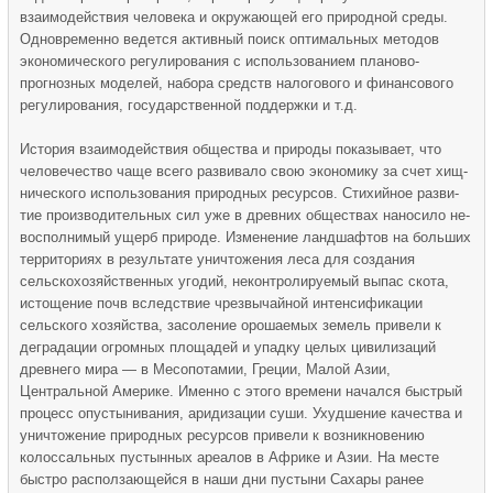
взаимодействия человека и окружающей его природной среды.
Одновременно ведется активный поиск оптимальных методов
экономического регулирования с использованием планово-
прогнозных моделей, набора средств налогового и финансового
регулирования, государственной поддержки и т.д.
История взаимодействия общества и природы показывает, что
человечество чаще всего развивало свою экономику за счет хищ­
нического использования природных ресурсов. Стихийное разви­
тие производительных сил уже в древних обществах наносило не­
восполнимый ущерб природе. Изменение ландшафтов на больших
территориях в результате уничтожения леса для создания
сельско­хозяйственных угодий, неконтролируемый выпас скота,
истоще­ние почв вследствие чрезвычайной интенсификации
сельского хозяйства, засоление орошаемых земель привели к
деградации огромных площадей и упадку целых цивилизаций
древнего мира — в Месопотамии, Греции, Малой Азии,
Центральной Америке. Именно с этого времени начался быстрый
процесс опустыни­вания, аридизации суши. Ухудшение качества и
уничтожение при­родных ресурсов привели к возникновению
колоссальных пустын­ных ареалов в Африке и Азии. На месте
быстро расползающейся в наши дни пустыни Сахары ранее