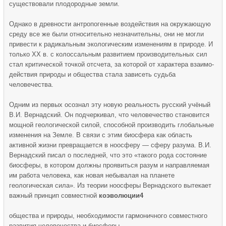
существовали плодородные земли.
Однако в древности антропогенные воздействия на окружа­ющую
среду все же были относительно незначительны, они не мог­ли
привести к радикальным экологическим изменениям в природе. И
только XX в. с колоссальным развитием производительных сил
стал критической точкой отсчета, за которой от характера взаимо­
действия природы и общества стала зависеть судьба
человечества.
Одним из первых осознал эту новую реальность русский учёный
В.И. Вернадский. Он подчеркивал, что чело­вечество становится
мощной геологической силой, способной производить глобальные
изменения на Земле. В связи с этим биосфера как область
активной жизни превращается в ноосферу — сферу разума. В.И.
Вернадский писал о последней, что это «такого рода состояние
биосферы, в котором должны проявиться разум и направляемая
им работа человека, как новая небывалая на планете
геологическая сила». Из теории ноосферы Вернадского вытекает
важный принцип совместной
коэволюции4
общества и природы, необходимости гармоничного совместного
развития человечества и биосферы.