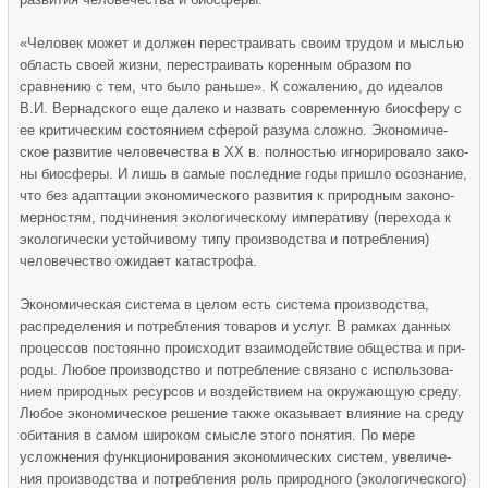
«Человек может и должен перестраивать своим трудом и мыслью
область своей жизни, перестраивать коренным образом по
сравнению с тем, что было раньше». К сожалению, до идеалов
В.И. Вернадского еще далеко и назвать современную биосферу с
ее критическим состоянием сферой разума сложно. Экономиче­
ское развитие человечества в XX в. полностью игнорировало зако­
ны биосферы. И лишь в самые последние годы пришло осознание,
что без адаптации экономического развития к природным законо­
мерностям, подчинения экологическому императиву (перехода к
экологически устойчивому типу производства и потребления)
человечество ожидает катастрофа.
Экономическая система в целом есть система производства,
распределения и потребления товаров и услуг. В рамках данных
процессов постоянно происходит взаимодействие общества и при­
роды. Любое производство и потребление связано с использова­
нием природных ресурсов и воздействием на окружающую среду.
Любое экономическое решение также оказывает влияние на среду
обитания в самом широком смысле этого понятия. По мере
усложнения функционирования экономических систем, увеличе­
ния производства и потребления роль природного (экологическо­го)