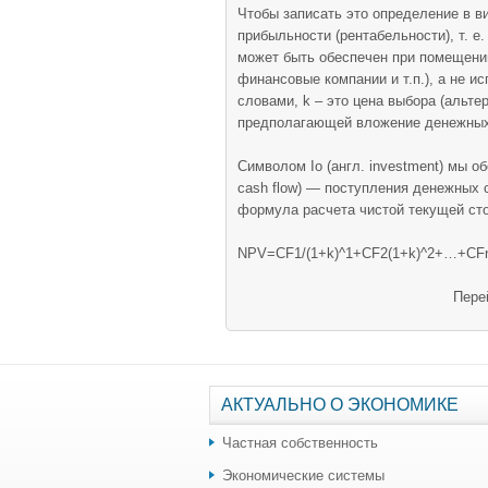
Чтобы записать это определение в в
прибыльности (рентабельности), т. е
может быть обеспечен при помещени
финансовые компании и т.п.), а не 
словами, k – это цена выбора (альте
предполагающей вложение денежных 
Символом Io (англ. investment) мы о
cash flow) — поступления денежных с
формула расчета чистой текущей ст
NPV=CF1/(1+k)^1+CF2(1+k)^2+…+CFn/(1
Пере
АКТУАЛЬНО О ЭКОНОМИКЕ
Частная собственность
Экономические системы