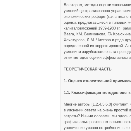
Во-вторых, методы оценки экономич
условий централизованно управляем
экономических реформ (как в плане т
оценки, предлагавшиеся в типовых 
капиталовложений 1959-1980 гг., раб
Ваага, КМ. Великанова, ГА Краюхина,
Хачатурова, Л.М. Чистова и ряда дру
определенной их корректировкой. Ак
условиям зарубежного опыта проведе
этим методов оценки эффективности
ТЕОРЕТИЧЕСКАЯ ЧАСТЬ
1. Оценка относительной приемле
1.1. Классификация методов оцен
Многие авторы [1,2,4,5,6,8] считают
в уяснении ответа на очень простой
затраты? Иными словами, мы здесь с
графика альтернативных возможностей
увеличение уровня потребления в ко