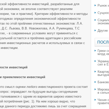
еской эффективности инвестиций, разработанные для
Рынок и
ой экономики, не вполне соответствуют реалиям
Сущнос
еории, так и практики). Критерии эффективности и методы
методиках определения экономической эффективности
Социал
эконом
отах по этой проблеме отечественных экономистов: Л.А.
 Д.С. Львова, В.В. Новожилова, А.А. Румянцева, Т.С
Другие
гих, - в современных условиях могут применяться с
туальной остается и проблема адаптации к российским
ПОСЛ
ния инвестиционных расчетов и используемых в связи с
 инвестиции.
Греки с
млрд е
Украин
сил в 
мости инвестиций
Квартир
выгодн
ки приемлемости инвестиций
​Банков
, что смысл оценки любого инвестиционного проекта состоит
Мирова
 вопрос: оправдают ли будущие выгоды сегодняшние
в силь
талкиваемся с одним из вариантов широко известного
Чехия с
 потребления (рис. 1). На нем хорошо видно, что
правите
нце данного периода достижимо лишь за счет сокращения