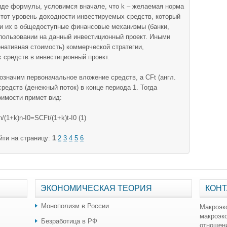
иде формулы, условимся вначале, что k – желаемая норма
. тот уровень доходности инвестируемых средств, который
и их в общедоступные финансовые механизмы (банки,
использовании на данный инвестиционный проект. Иными
рнативная стоимость) коммерческой стратегии,
средств в инвестиционный проект.
бозначим первоначальное вложение средств, a CFt (англ.
редств (денежный поток) в конце периода 1. Тогда
оимости примет вид:
+k)n-I0=SCFt/(1+k)t-I0 (1)
йти на страницу:
1
2
3
4
5
6
ЭКОНОМИЧЕСКАЯ ТЕОРИЯ
КОНТ
Монополизм в России
Макроэк
макроэк
Безработица в РФ
отношен