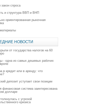
 закон спроса
ть и структура ВВП и ВНП
ьно ориентированная рыночная
ика
 материалы
ЕДНИЕ НОВОСТИ
крыли от государства налогов на 60
вро
цы - одна из самых дешевых рабочих
Европе
а в кредит или в аренду: что
ее?
ский депозит уступает свои позиции
я финансовая система заинтересована
ном долларе
толкнулась с угрозой
льственного кризиса