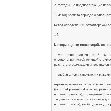
2. Методы, не предполагающие испо
¾ метод расчета периода окупаемост
метод определения бухгалтерской ре
1.2.
Методы оценки инвестиций, основ
1. Метод определения чистой текуще
определении чистой текущей стоимос
результате реализации инвестиционн
— любая фирма стремится к максими
—разновременные затраты имеют нео
(англ. net present value) – это раз
потоков, притоков), порождаемых ре
текущей их стоимости, и суммой дис
потоков, оттоков), необходимых для 