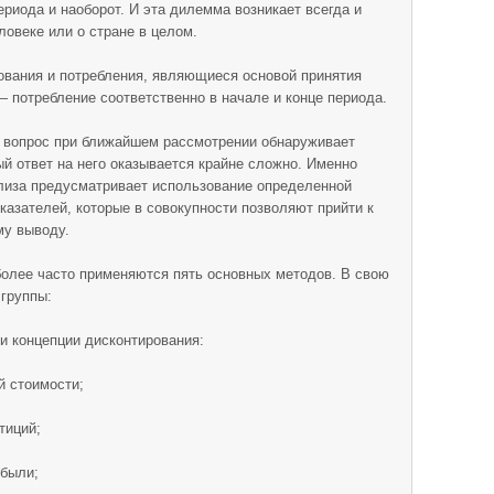
ериода и наоборот. И эта дилемма возникает всегда и
ловеке или о стране в целом.
ования и потребления, являющиеся основой принятия
— потребление соответственно в начале и конце периода.
т вопрос при ближайшем рассмотрении обнаруживает
ый ответ на него оказывается крайне сложно. Именно
ализа предусматривает использование определенной
казателей, которые в совокупности позволяют прийти к
му выводу.
иболее часто применяются пять основных методов. В свою
 группы:
и концепции дисконтирования:
й стоимости;
тиций;
ибыли;