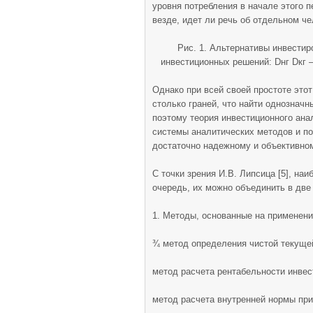
уровня потребления в начале этого п
везде, идет ли речь об отдельном че
Рис. 1. Альтернативы инвестир
инвестиционных решений: Dнг Dкг 
Однако при всей своей простоте это
столько граней, что найти однозначн
поэтому теория инвестиционного ан
системы аналитических методов и по
достаточно надежному и объективно
С точки зрения И.В. Липсица [5], на
очередь, их можно объединить в две
1. Методы, основанные на применени
¾ метод определения чистой текуще
метод расчета рентабельности инвес
метод расчета внутренней нормы пр