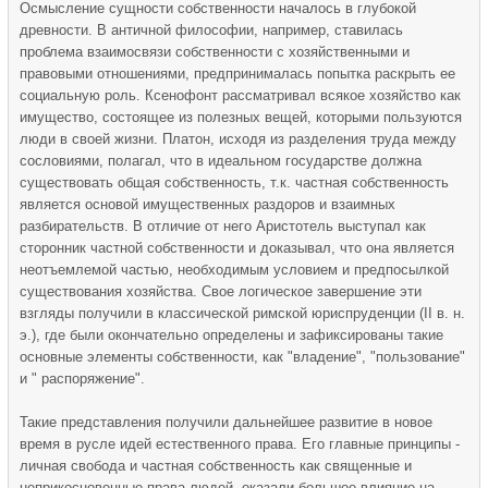
Осмысление сущности собственности началось в глубокой
древности. В античной философии, например, ставилась
проблема взаимосвязи собственности с хозяйственными и
правовыми отношениями, предпринималась попытка раскрыть ее
социальную роль. Ксенофонт рассматривал всякое хозяйство как
имущество, состоящее из полезных вещей, которыми пользуются
люди в своей жизни. Платон, исходя из разделения труда между
сословиями, полагал, что в идеальном государстве должна
существовать общая собственность, т.к. частная собственность
является основой имущественных раздоров и взаимных
разбирательств. В отличие от него Аристотель выступал как
сторонник частной собственности и доказывал, что она является
неотъемлемой частью, необходимым условием и предпосылкой
существования хозяйства. Свое логическое завершение эти
взгляды получили в классической римской юриспруденции (II в. н.
э.), где были окончательно определены и зафиксированы такие
основные элементы собственности, как "владение", "пользование"
и " распоряжение".
Такие представления получили дальнейшее развитие в новое
время в русле идей естественного права. Его главные принципы -
личная свобода и частная собственность как священные и
неприкосновенные права людей, оказали большое влияние на