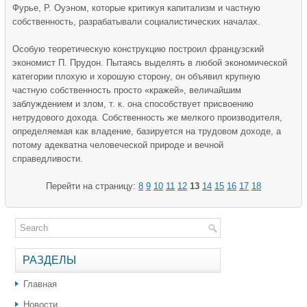
Фурье, Р. Оуэном, которые критикуя капитализм и частную
собственность, разрабатывали социалистических началах.
Особую теоретическую конструкцию построил французский
экономист П. Прудон. Пытаясь выделять в любой экономической
категории плохую и хорошую сторону, он объявил крупную
частную собственность просто «кражей», величайшим
заблуждением и злом, т. к. она способствует присвоению
нетрудового дохода. Собственность же мелкого производителя,
определяемая как владение, базируется на трудовом доходе, а
потому адекватна человеческой природе и вечной
справедливости.
Перейти на страницу:
8
9
10
11
12
13
14
15
16
17
18
РАЗДЕЛЫ
Главная
Новости