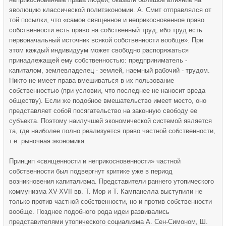
эволюцию классической политэкономии. А. Смит отправлялся от
той посылки, что «самое священное и неприкосновенное право
собственности есть право на собственный труд, ибо труд есть
первоначальный источник всякой собственности вообще». При
этом каждый индивидуум может свободно распоряжаться
принадлежащей ему собственностью: предприниматель -
капиталом, землевладелец - землей, наемный рабочий - трудом.
Никто не имеет права вмешиваться в их пользование
собственностью (при условии, что последнее не наносит вреда
обществу). Если же подобное вмешательство имеет место, оно
представляет собой посягательство на законную свободу ее
субъекта. Поэтому наилучшей экономической системой является
та, где наиболее полно реализуется право частной собственности,
т.е. рыночная экономика.
Принцип «священности и неприкосновенности» частной
собственности был подвергнут критике уже в период
возникновения капитализма. Представители раннего утопического
коммунизма XV-XVII вв. Т. Мор и Т. Кампанелла выступили не
только против частной собственности, но и против собственности
вообще. Позднее подобного рода идеи развивались
представителями утопического социализма А. Сен-Симоном, Ш.