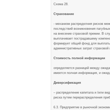
Схема 28.
Страхование
- механизм распределния рисков меж
последствий возникновения пагубных
на внесение страховой премии. В сл
выплачивает пострадавшему компен
формирует общий фонд для выплаты 
административных затрат страховой 
Стоимость полной информации
определяется разницей между ожидае
имеется полная информация, и ожид
Диверсификация
– распределение капитала и /или в
риска путем перераспределения приб
6.3. Предприятие в рыночной эконом