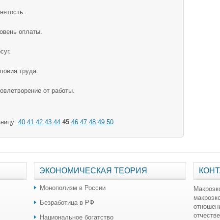
нятость.
овень оплаты.
суг.
ловия труда.
овлетворение от работы.
аницу:
40
41
42
43
44
45
46
47
48
49
50
ЭКОНОМИЧЕСКАЯ ТЕОРИЯ
КОНТ
Монополизм в России
Макроэк
макроэк
Безработица в РФ
отношен
отчестве
Национальное богатство