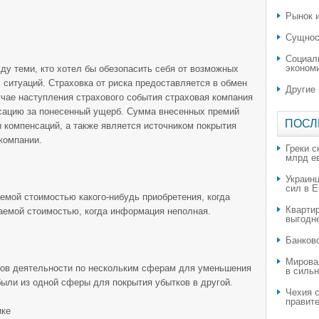
Рынок и
Сущнос
Социал
эконом
ду теми, кто хотел бы обезопасить себя от возможных
 ситуаций. Страховка от риска предоставляется в обмен
Другие
учае наступления страхового события страховая компания
сацию за понесенный ущерб. Сумма внесенных премий
ПОСЛ
компенсаций, а также является источником покрытия
компании.
Греки с
млрд е
Украин
сил в 
мой стоимостью какого-нибудь приобретения, когда
Квартир
аемой стоимостью, когда информация неполная.
выгодн
​Банков
Мирова
идов деятельности по нескольким сферам для уменьшения
в силь
ыли из одной сферы для покрытия убытков в другой.
Чехия с
правите
ике