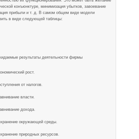
ленностью их функционирования. Это может быть желание
ческой конъюнктуре, минимизация убытков, завоевание
ация прибыли и т. д. В самом общем виде модели
ить в виде следующей таблицы:
идаемые результаты деятельности фирмы
ономический рост.
ступления от налогов.
авнивание власти.
авнивание дохода.
хранение окружающей среды.
хранение природных ресурсов.