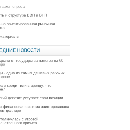
 закон спроса
ть и структура ВВП и ВНП
ьно ориентированная рыночная
ика
 материалы
ЕДНИЕ НОВОСТИ
крыли от государства налогов на 60
вро
цы - одна из самых дешевых рабочих
Европе
а в кредит или в аренду: что
ее?
ский депозит уступает свои позиции
я финансовая система заинтересована
ном долларе
толкнулась с угрозой
льственного кризиса