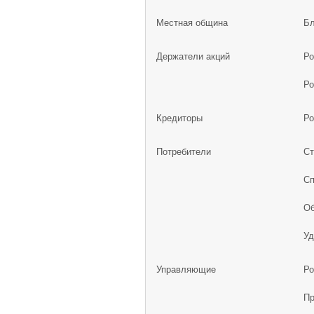
Местная община
Бл
Держатели акций
Ро
Ро
Кредиторы
Ро
Потребители
Ст
Сп
Об
Уд
Управляющие
Ро
Пр