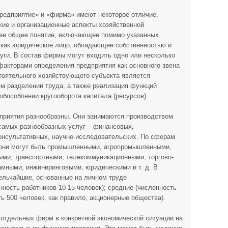
предприятие» и «фирма» имеют некоторое отличие.
ие и организационные аспекты хозяйственной
лее общее понятие, включающее помимо указанных
, как юридическое лицо, обладающее собственностью и
уги. В состав фирмы могут входить одно или несколько
акторами определения предприятия как основного звена
тоятельного хозяйствующего субъекта является
ем разделении труда, а также реализация функций
обособлении кругооборота капитала (ресурсов).
дприятия разнообразны. Они занимаются производством
 самых разнообразных услуг – финансовых,
онсультативных, научно-исследовательских. По сферам
 они могут быть промышленными, агропромышленными,
ыми, транспортными, телекоммуникационными, торгово-
мными, инжиниринговыми, юридическими и т. д. В
ельчайшие, основанные на личном труде
ность работников 10-15 человек); средние (численность
ть 500 человек, как правило, акционерные общества).
отдельных фирм в конкретной экономической ситуации на