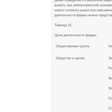
рынке определяется различной наце
выжить при неблагоприятной экономи
нового сегмента рынка или максимиз
деятельности фирмы можно представ
Таблица 15.
Цели деятельности фирмы
Общественная группа
Ож
Общество в целом
Эк
По
Ур
Ур
Со
Со