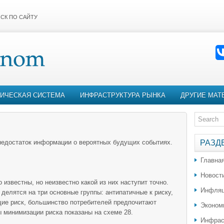
СК ПО САЙТУ
ИЧЕСКАЯ СИСТЕМА
ИНФРАСТРУКТУРА РЫНКА
ДРУГИЕ МАТ
. недостаток информации о вероятных будущих событиях.
РАЗД
Главна
Новост
 известны, но неизвестно какой из них наступит точно.
Инфляц
делятся на три основные группы: антипатичные к риску,
щие риск, большинство потребителей предпочитают
Эконом
 минимизации риска показаны на схеме 28.
Инфрас