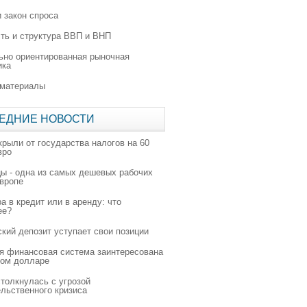
 закон спроса
ть и структура ВВП и ВНП
ьно ориентированная рыночная
ика
 материалы
ЕДНИЕ НОВОСТИ
крыли от государства налогов на 60
вро
цы - одна из самых дешевых рабочих
Европе
а в кредит или в аренду: что
ее?
ский депозит уступает свои позиции
я финансовая система заинтересована
ном долларе
толкнулась с угрозой
льственного кризиса