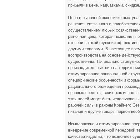
прибыли в цене, надбавками, скидкам
Цена в рыночной экономике выступае
решения, связанного с приобретение
осуществлением любых хозяйственн
рыночная цена, которая позволяет п
степени в такой функции эффективн
другими товарами. В настоящее вре
воспроизводства на основе действу
существенны. Так реально стимулир
производительных сил на территории
стимулирование рациональной структ
специфические особенности и формы
рационального размещения производ
ценовых средств, таких, как исполь
этих целей могут быть использованы
рабочей силы в районы Крайнего Сев
питания и другие товары первой нео
Немаловажно и стимулирование посре
внедрение современной передовой те
качества изделий, что позволяет су