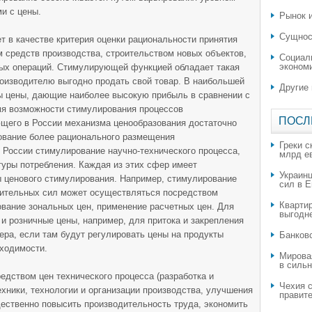
и с цены.
Рынок и
Сущнос
т в качестве критерия оценки рациональности принятия
м средств производства, строительством новых объектов,
Социал
эконом
ых операций. Стимулирующей функцией обладает такая
роизводителю выгодно продать свой товар. В наибольшей
Другие
ы цены, дающие наиболее высокую прибыль в сравнении с
мя возможности стимулирования процессов
ПОСЛ
ющего в России механизма ценообразования достаточно
ование более рационального размещения
Греки с
 России стимулирование научно-технического процесса,
млрд е
уры потребления. Каждая из этих сфер имеет
Украин
 ценового стимулирования. Например, стимулирование
сил в 
ительных сил может осуществляться посредством
Квартир
зование зональных цен, применение расчетных цен. Для
выгодн
 и розничные цены, например, для притока и закрепления
ера, если там будут регулировать цены на продукты
​Банков
бходимости.
Мирова
в силь
дством цен технического процесса (разработка и
Чехия с
хники, технологии и организации производства, улучшения
правите
щественно повысить производительность труда, экономить