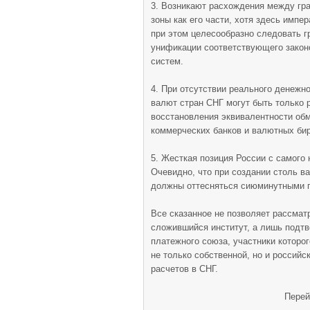
3. Возникают расхождения между гр
зоны как его части, хотя здесь имп
при этом целесообразно следовать г
унификации соответствующего закон
систем.
4. При отсутствии реального денежн
валют стран СНГ могут быть только 
восстановления эквивалентности об
коммерческих банков и валютных бир
5. Жесткая позиция России с самого
Очевидно, что при создании столь в
должны оттесняться сиюминутными п
Все сказанное не позволяет рассмат
сложившийся институт, а лишь подт
платежного союза, участники которо
не только собственной, но и россий
расчетов в СНГ.
Перей