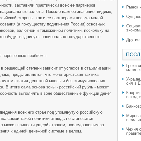
ности, заставили практически всех ее партнеров
Рынок и
 национальные валюты. Немало важное значение, видимо,
Сущнос
ссийской стороны, так и ее партнерами весьма малой
сования (а по-существу подчинения России) основных
Социал
эконом
нсовой, валютной и таможенной политики, поскольку на
ежно будут выдвинуты национально-государственные
Другие
ПОСЛ
е нерешенные проблемы:
Греки с
ы в решающей степени зависит от успехов в стабилизации
млрд е
нако, представляется, что монетаристская тактика
Украин
ь путем сжатия денежной массы и без стимулирования
сил в 
а. В итоге сама основа зоны - российский рубль - может
Квартир
пособность выполнять в зоне общественные функции денег
выгодн
​Банков
иведения всех его стран под упомянутую российскую
Мирова
тка самой такой политики отнюдь не становится
в силь
то может принести ущерб странам, последовавшим за
Чехия с
жения к единой денежной системе в целом.
правите