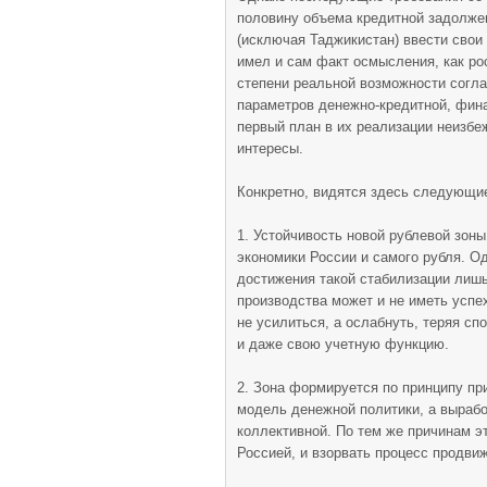
половину объема кредитной задолжен
(исключая Таджикистан) ввести свои
имел и сам факт осмысления, как ро
степени реальной возможности согла
параметров денежно-кредитной, фина
первый план в их реализации неизб
интересы.
Конкретно, видятся здесь следующи
1. Устойчивость новой рублевой зон
экономики России и самого рубля. Од
достижения такой стабилизации лиш
производства может и не иметь успех
не усилиться, а ослабнуть, теряя с
и даже свою учетную функцию.
2. Зона формируется по принципу пр
модель денежной политики, а вырабо
коллективной. По тем же причинам э
Россией, и взорвать процесс продви