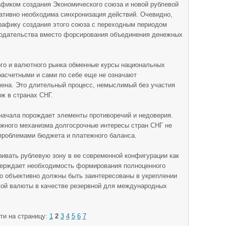
афиком создания Экономического союза и новой рублевой
еративно необходима синхронизация действий. Очевидно,
рафику создания этого союза с переходным периодом
одательства вместо форсирования объединения денежных
ого и валютного рынка обменные курсы национальных
расчетными и сами по себе еще не означают
мена. Это длительный процесс, немыслимый без участия
ж в странах СНГ.
 начала порождает элементы противоречий и недоверия.
ажного механизма долгосрочные интересы стран СНГ не
роблемами бюджета и платежного баланса.
ривать рублевую зону в ее современной конфигурации как
верждает необходимость формирования полноценного
го объективно должны быть заинтересованы в укреплении
ской валюты в качестве резервной для международных
ти на страницу:
1
2
3
4
5
6
7