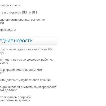
 закон спроса
ть и структура ВВП и ВНП
ьно ориентированная рыночная
ика
 материалы
ЕДНИЕ НОВОСТИ
крыли от государства налогов на 60
вро
цы - одна из самых дешевых рабочих
Европе
а в кредит или в аренду: что
ее?
ский депозит уступает свои позиции
я финансовая система заинтересована
ном долларе
толкнулась с угрозой
льственного кризиса