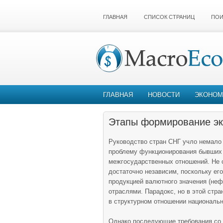
ГЛАВНАЯ
СПИСОК СТРАНИЦ
ПОИ
ГЛАВНАЯ
НОВОСТИ
ЭКОНОМ
Этапы формирование эк
Руководство стран СНГ учло немало 
проблему функционирования бывших 
межгосударственных отношений. Не 
достаточно независим, поскольку ег
продукцией валютного значения (нефт
отраслями. Парадокс, но в этой стр
в структурном отношении национальн
Однако последующие требования со с