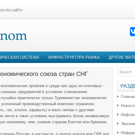
СК ПО САЙТУ
ИЧЕСКАЯ СИСТЕМА
ИНФРАСТРУКТУРА РЫНКА
ДРУГИЕ МАТ
ономического союза стран СНГ
экономических проблем и среди них одну из ключевых -
РАЗД
союзных предприятий в условиях становления
Главна
случайно практически только Туркменистан экономически
о усеченный производственный комплекс ограничен
Новост
ь, газ, хлопок, каракуль) и мало связан с другими
Инфляц
ане легче в таких условиях выстраивать более независимую
ую экономику, чем, скажем странам Балтии или Армении.
Эконом
Инфрас
тороны России, в частности, о залоге золота или СКВ под