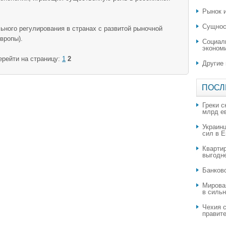
Рынок и
Сущнос
ьного регулирования в странах с развитой рыночной
вропы).
Социал
эконом
ерейти на страницу:
1
2
Другие
ПОСЛ
Греки с
млрд е
Украин
сил в 
Квартир
выгодн
​Банков
Мирова
в силь
Чехия с
правите