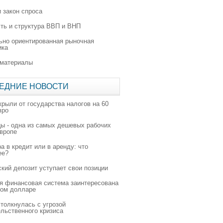
 закон спроса
ть и структура ВВП и ВНП
ьно ориентированная рыночная
ика
 материалы
ЕДНИЕ НОВОСТИ
крыли от государства налогов на 60
вро
цы - одна из самых дешевых рабочих
Европе
а в кредит или в аренду: что
ее?
ский депозит уступает свои позиции
я финансовая система заинтересована
ном долларе
толкнулась с угрозой
льственного кризиса