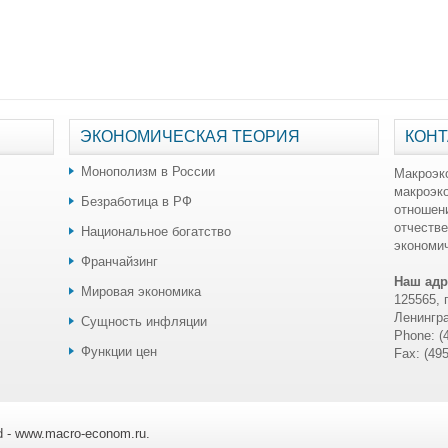
ЭКОНОМИЧЕСКАЯ ТЕОРИЯ
КОНТ
Монополизм в России
Макроэк
макроэк
Безработица в РФ
отношен
отчестве
Национальное богатство
экономич
Франчайзинг
Наш адр
Мировая экономика
125565, 
Ленингра
Сущность инфляции
Phone: (
Функции цен
Fax: (49
ed - www.macro-econom.ru.