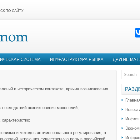
СК ПО САЙТУ
ИЧЕСКАЯ СИСТЕМА
ИНФРАСТРУКТУРА РЫНКА
ДРУГИЕ МАТ
влений в историческом контексте, причин возникновения
РАЗД
Главна
х последствий возникновения монополий;
Новост
Инфляц
 характеристик;
Эконом
полизма и методов антимонопольного регулирования, а
Инфрас
монополий, играющих существенную роль в российской