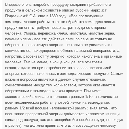
Впервые очень подробно процедуру создания прибавочного
продукта в сельском хозяйстве описал русский марксист
Подолинский С.А. еще в 1880 году: «Все последующие
земледельческие работы, а также обработка земледельческих
продуктов опять требуют новых затрат труда со стороны
человека. Уборка, перевозка хлеба, молотьба, молотье зерна,
печение хлеба - все эти действия сами по себе не только не
сберегают превратимую энергию, не только не увеличивают
количество ее, находящееся в обмене на земной поверхности, а,
напротив, рассеивают ту энергию, которая накоплена в организме
человека. Тем не менее, в конце концов, все эти траты
вознаграждаются при потреблении того запаса превратимой
энергии, которая накопилась в земледельческом продукте. Самым
важным вопросом является в данном случае отношение,
существующее между тем количеством, которое оказывается
сбереженным в земледельческом продукте. Принимая
экономический эквивалент человека равным 1/10, а количество
всей механической работы, употребляемой на земледелие,
равным 1/2 всей вообще человеческой работы; зная затем, что
весь запас превратимой энергии добывается человеком из пищи
(кислород воздуха, как достающийся без особого труда, не входит
в расчет), мы должны принять, что для возвращения человеку