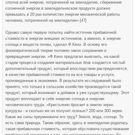
сполна всей энергии, потраченной на земледелие, сбережение
солнечной энергии в земледельческом продукте должно
превышать в 20 раз количество энергии механической работы
человека, потраченной на земледелие».[47]
Однако самую первую попытку найти источник прибавочной
стоимости в энергии внешних источников, а именно, в энергии
солнца и веществ почвы, сделал Ф.Кенэ. В основу его
физиократической теории положен закон сохранения и
превращения энергии. «Ф.Кенэ предлагал выяснить, на какой
стадии процесса создания материальных благ создается чистый
дополнительный продукт, который впоследствии распределяется,
в качестве прибавочной стоимости на все товары и услуги,
произведенные в экономике. В результате исследований было
принято, что только в сельском хозяйстве производится такой
продукт, который возникает в добавок к уже существующему. Этот
продукт воплощает в себе энергию солнца и энергию
человеческого труда. «Крестьянин бросает в землю зерно
кукурузы - и сколько же он получит осенью? 200 или 300 зерен.
Какие же силы преумножили его труд? Земля, вода, солнце. То
есть сама природа. Таким образом, здесь в земледелии родилась
такая прибавочная стоимость, которая обусловила существование
прибавочной стоимости и там, где изготавливаются гвозди. Ее