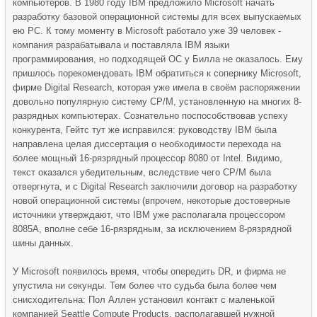
компьютеров. В 1980 году IBM предложило Microsoft начать
разработку базовой операционной системы для всех выпускаемых
ею PC. К тому моменту в Microsoft работало уже 39 человек -
компания разрабатывала и поставляла IBM языки
программирования, но подходящей ОС у Билла не оказалось. Ему
пришлось порекомендовать IBM обратиться к сопернику Microsoft,
фирме Digital Research, которая уже имела в своём распоряжении
довольно популярную систему CP/M, установленную на многих 8-
разрядных компьютерах. Сознательно поспособствовав успеху
конкурента, Гейтс тут же исправился: руководству IBM была
направлена целая диссертация о необходимости перехода на
более мощный 16-рязрядный процессор 8080 от Intel. Видимо,
текст оказался убедительным, вследствие чего CP/M была
отвергнута, и с Digital Research заключили договор на разработку
новой операционной системы (впрочем, некоторые достоверные
источники утверждают, что IBM уже располагала процессором
8085А, вполне себе 16-рязрядным, за исключением 8-рязрядной
шины данных.
У Microsoft появилось время, чтобы опередить DR, и фирма не
упустила ни секунды. Тем более что судьба была более чем
снисходительна: Пол Аллен установил контакт с маленькой
компанией Seattle Compute Products, располагавшей нужной