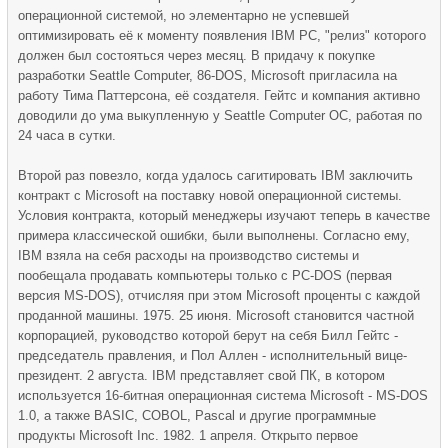
операционной системой, но элементарно не успевшей
оптимизировать её к моменту появления IBM PC, "релиз" которого
должен был состояться через месяц. В придачу к покупке
разработки Seattle Computer, 86-DOS, Microsoft пригласила на
работу Тима Паттерсона, её создателя. Гейтс и компания активно
доводили до ума выкупленную у Seattle Computer ОС, работая по
24 часа в сутки.
Второй раз повезло, когда удалось сагитировать IBM заключить
контракт с Microsoft на поставку новой операционной системы.
Условия контракта, который менеджеры изучают теперь в качестве
примера классической ошибки, были выполнены. Согласно ему,
IBM взяла на себя расходы на производство системы и
пообещала продавать компьютеры только с PC-DOS (первая
версия MS-DOS), отчисляя при этом Microsoft проценты с каждой
проданной машины. 1975. 25 июня. Microsoft становится частной
корпорацией, руководство которой берут на себя Билл Гейтс -
председатель правления, и Пол Аллен - исполнительный вице-
президент. 2 августа. IBM представляет свой ПК, в котором
используется 16-битная операционная система Microsoft - MS-DOS
1.0, а также BASIC, COBOL, Pascal и другие программные
продукты Microsoft Inc. 1982. 1 апреля. Открыто первое