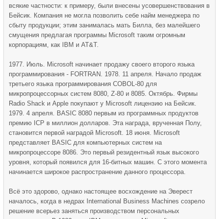
всякие частности: к примеру, были внесены усовершенствования в
Бейсик. Компания не могла позволить себе найм менеджера по
сбыту продукции; этим занималась мать Билла, без малейшего
смущения предлагая программы Microsoft таким огромным
корпорациям, как IBM и AT&T.
1977. Июль. Microsoft начинает продажу своего второго языка
программирования - FORTRAN. 1978. 11 апреля. Начало продаж
третьего языка программирования COBOL-80 для
микропроцессорных систем 8080, Z-80 и 8085. Октябрь. Фирмы
Radio Shack и Apple покупают у Microsoft лицензию на Бейсик.
1979. 4 апреля. BASIC 8080 первым из программных продуктов
премию ICP в миллион долларов. Эта награда, врученная Полу,
становится первой наградой Microsoft. 18 июня. Microsoft
представляет BASIC для компьютерных систем на
микропроцессоре 8086. Это первый резидентный язык высокого
уровня, который появился для 16-битных машин. С этого момента
начинается широкое распространение данного процессора.
Всё это здорово, однако настоящее восхождение на Эверест
началось, когда в недрах International Business Machines созрело
решение всерьез заняться производством персональных