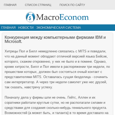
ГЛАВНАЯ
СПИСОК СТРАНИЦ
ПОИСК ПО САЙТУ
ГЛАВНАЯ
НОВОСТИ
ЭКОНОМИЧЕСКАЯ СИСТЕМА
ИНФРАСТРУКТУРА РЫНКА
ДРУГИЕ МАТЕРИАЛЫ
Конкуренция между компьютерными фирмами IBM и
Microsoft.
Хитрецы Пол и Билл немедленно связались с MITS и поведали,
что на данный момент обладают отличной версией языка Бейсик,
которого, скажем откровенно, у них не было и в помине. Однако,
кроме хитрости, Билл и Пол имели в распоряжении три недели, по
прошествии которых, должен был состояться очный контакт с
представителями MITS. Оставалась сущая безделица - сочинить
сам интерпретатор. А через три недели самолет уже нес друзей,
так сказать, навстречу успеху.
Поначалу дела у фирмы шли не очень. Гейтс, Аллен и их
соратники работали круглые сутки, но не располагали силами и
средствами для создания сколько-нибудь гениального продукта.
Возможностей (а может быть, и таланта) в то время доставало на