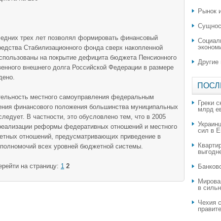
Рынок и
Сущнос
едних трех лет позволял формировать финансовый
Социал
эконом
 средства Стабилизационного фонда сверх накопленной
использованы на покрытие дефицита бюджета Пенсионного
Другие
венного внешнего долга Российской Федерации в размере
дено.
ПОСЛ
тельность местного самоуправления федеральным
Греки с
ения финансового положения большинства муниципальных
млрд е
следует. В частности, это обусловлено тем, что в 2005
Украин
 реализации реформы федеративных отношений и местного
сил в 
тных отношений, предусматривающих приведение в
Квартир
 полномочий всех уровней бюджетной системы.
выгодн
ерейти на страницу:
1
2
​Банков
Мирова
в силь
Чехия с
правите