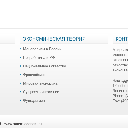
ЭКОНОМИЧЕСКАЯ ТЕОРИЯ
КОНТ
Монополизм в России
Макроэк
макроэк
Безработица в РФ
отношен
отчестве
Национальное богатство
экономич
Франчайзинг
Наш адр
Мировая экономика
125565, 
Ленингра
Сущность инфляции
Phone: (
Функции цен
Fax: (49
ed - www.macro-econom.ru.