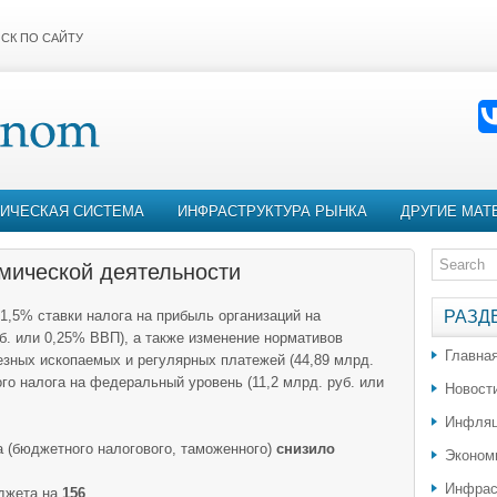
СК ПО САЙТУ
ИЧЕСКАЯ СИСТЕМА
ИНФРАСТРУКТУРА РЫНКА
ДРУГИЕ МАТ
мической деятельности
1,5% ставки налога на прибыль организаций на
РАЗД
б. или 0,25% ВВП), а также изменение нормативов
Главна
езных ископаемых и регулярных платежей (44,89 млрд.
го налога на федеральный уровень (11,2 млрд. руб. или
Новост
Инфляц
 (бюджетного налогового, таможенного)
снизило
Эконом
Инфрас
джета на
156