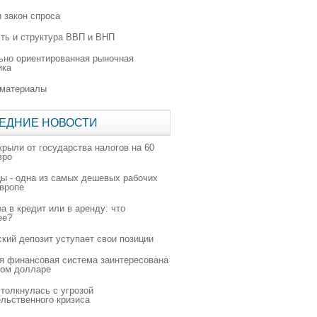
 закон спроса
ть и структура ВВП и ВНП
ьно ориентированная рыночная
ика
 материалы
ЕДНИЕ НОВОСТИ
крыли от государства налогов на 60
вро
цы - одна из самых дешевых рабочих
Европе
а в кредит или в аренду: что
ее?
ский депозит уступает свои позиции
я финансовая система заинтересована
ном долларе
толкнулась с угрозой
льственного кризиса