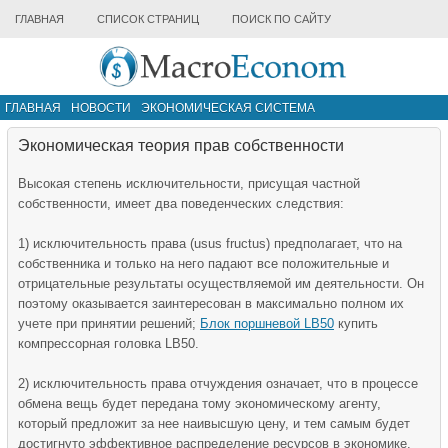
ГЛАВНАЯ
СПИСОК СТРАНИЦ
ПОИСК ПО САЙТУ
ГЛАВНАЯ
НОВОСТИ
ЭКОНОМИЧЕСКАЯ СИСТЕМА
ИНФРАСТРУКТУРА РЫНКА
ДРУГИЕ МАТЕРИАЛЫ
Экономическая теория прав собственности
Высокая степень исключительности, присущая частной
собственности, имеет два поведенческих следствия:
1) исключительность права (usus fructus) предполагает, что на
собственника и только на него падают все положительные и
отрицательные результаты осуществляемой им деятельности. Он
поэтому оказывается заинтересован в максимально полном их
учете при принятии решений;
Блок поршневой LB50
купить
компрессорная головка LB50.
2) исключительность права отчуждения означает, что в процессе
обмена вещь будет передана тому экономическому агенту,
который предложит за нее наивысшую цену, и тем самым будет
достигнуто эффективное распределение ресурсов в экономике.