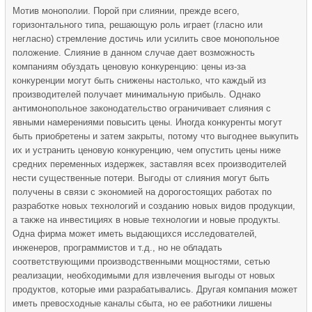
Мотив монополии. Порой при слиянии, прежде всего,
горизонтального типа, решающую роль играет (гласно или
негласно) стремление достичь или усилить свое монопольное
положение. Слияние в данном случае дает возможность
компаниям обуздать ценовую конкуренцию: цены из-за
конкуренции могут быть снижены настолько, что каждый из
производителей получает минимальную прибыль. Однако
антимонопольное законодательство ограничивает слияния с
явными намерениями повысить цены. Иногда конкуренты могут
быть приобретены и затем закрыты, потому что выгоднее выкупить
их и устранить ценовую конкуренцию, чем опустить цены ниже
средних переменных издержек, заставляя всех производителей
нести существенные потери. Выгоды от слияния могут быть
получены в связи с экономией на дорогостоящих работах по
разработке новых технологий и созданию новых видов продукции,
а также на инвестициях в новые технологии и новые продукты.
Одна фирма может иметь выдающихся исследователей,
инженеров, программистов и т.д., но не обладать
соответствующими производственными мощностями, сетью
реализации, необходимыми для извлечения выгоды от новых
продуктов, которые ими разрабатывались. Другая компания может
иметь превосходные каналы сбыта, но ее работники лишены