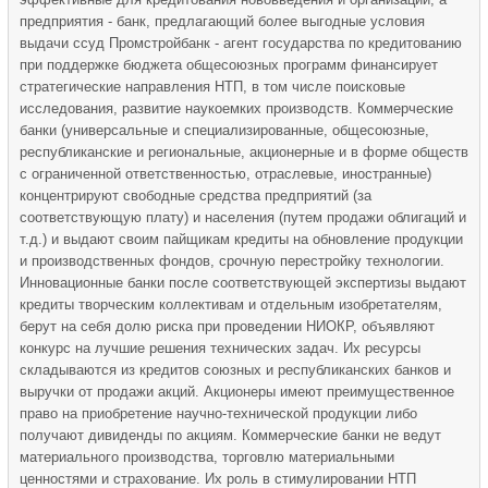
предприятия - банк, предлагающий более выгодные условия
выдачи ссуд Промстройбанк - агент государства по кредитованию
при поддержке бюджета общесоюзных программ финансирует
стратегические направления НТП, в том числе поисковые
исследования, развитие наукоемких производств. Коммерческие
банки (универсальные и специализированные, общесоюзные,
республиканские и региональные, акционерные и в форме обществ
с ограниченной ответственностью, отраслевые, иностранные)
концентрируют свободные средства предприятий (за
соответствующую плату) и населения (путем продажи облигаций и
т.д.) и выдают своим пайщикам кредиты на обновление продукции
и производственных фондов, срочную перестройку технологии.
Инновационные банки после соответствующей экспертизы выдают
кредиты творческим коллективам и отдельным изобретателям,
берут на себя долю риска при проведении НИОКР, объявляют
конкурс на лучшие решения технических задач. Их ресурсы
складываются из кредитов союзных и республиканских банков и
выручки от продажи акций. Акционеры имеют преимущественное
право на приобретение научно-технической продукции либо
получают дивиденды по акциям. Коммерческие банки не ведут
материального производства, торговлю материальными
ценностями и страхование. Их роль в стимулировании НТП