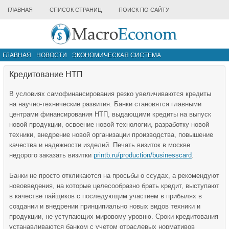
ГЛАВНАЯ
СПИСОК СТРАНИЦ
ПОИСК ПО САЙТУ
ГЛАВНАЯ
НОВОСТИ
ЭКОНОМИЧЕСКАЯ СИСТЕМА
ИНФРАСТРУКТУРА РЫНКА
ДРУГИЕ МАТЕРИАЛЫ
Кредитование НТП
В условиях самофинансирования резко увеличиваются кредиты
на научно-технические развития. Банки становятся главными
центрами финансирования НТП, выдающими кредиты на выпуск
новой продукции, освоение новой технологии, разработку новой
техники, внедрение новой организации производства, повышение
качества и надежности изделий.
Печать визиток в москве
недорого заказать визитки
printb.ru/production/businesscard
.
Банки не просто откликаются на просьбы о ссудах, а рекомендуют
нововведения, на которые целесообразно брать кредит, выступают
в качестве пайщиков с последующим участием в прибылях в
создании и внедрении принципиально новых видов техники и
продукции, не уступающих мировому уровню. Сроки кредитования
устанавливаются банком с учетом отраслевых нормативов