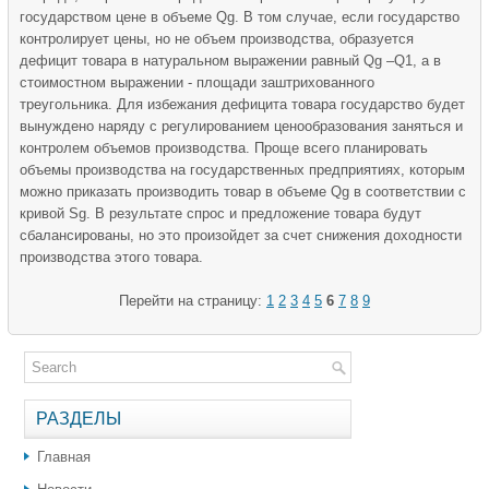
государством цене в объеме Qg. В том случае, если государство
контролирует цены, но не объем производ­ства, образуется
дефицит товара в натуральном выражении равный Qg –Q1, а в
стоимостном выражении - площади заштрихованного
треугольника. Для избежания дефицита товара государство будет
вынуждено наряду с регулированием ценообразования заняться и
контролем объемов производства. Проще всего планировать
объемы производства на государственных предприятиях, которым
можно приказать производить товар в объеме Qg в соответствии с
кривой Sg. В результате спрос и предложение товара будут
сбалансированы, но это произойдет за счет снижения доходности
производства этого товара.
Перейти на страницу:
1
2
3
4
5
6
7
8
9
РАЗДЕЛЫ
Главная