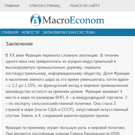
ГЛАВНАЯ
СПИСОК СТРАНИЦ
ПОИСК ПО САЙТУ
ГЛАВНАЯ
НОВОСТИ
ЭКОНОМИЧЕСКАЯ СИСТЕМА
ИНФРАСТРУКТУРА РЫНКА
ДРУГИЕ МАТЕРИАЛЫ
Заключение
В XX веке Франция пережила сложную эволюцию. В течение
одного века она превратилась из аграрно-индустриальной в
высокоразвитую промышленную державу, перешла
постиндустриальному, информационному обществу. Доля Франции
в населении земного шара за это время уменьшилась почти вдвое
– с 2,2 до 1,15%, но французский вклад в мировое промышленное
производство остался на прежнем уровне. Франция занимает 4
место в мире по размерам ВНП, 4 – в международной торговле, 2
– по экспорту сельскохозяйственной политики. Она стала 3
страной в мире (после США и СССР), запустившей искусственный
спутник Земли, и 4, создавшей ракетно-ядерное оружие.
Франция по-прежнему играет большую роль в мировой политике.
Она является постоянным членом Совета Безопасности ООН,