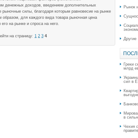
том денежных доходов, введением дополнительных
Рынок и
ие рыночные силы, благодаря которым равновесие на рынке
Сущнос
м образом, для каждого вида товара рыночная цена
его на рынке и спроса на него.
Социал
эконом
ейти на страницу:
1
2
3
4
Другие
ПОСЛ
Греки с
млрд е
Украин
сил в 
Квартир
выгодн
​Банков
Мирова
в силь
Чехия с
правите