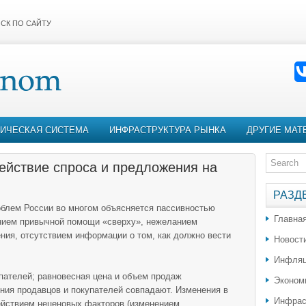
СК ПО САЙТУ
ИЧЕСКАЯ СИСТЕМА
ИНФРАСТРУКТУРА РЫНКА
ДРУГИЕ МАТ
ействие спроса и предложения на
РАЗД
облем России во многом объясняется пассивностью
Главна
нием привычной помощи «сверху», нежеланием
ия, отсутствием информации о том, как должно вести
Новост
Инфляц
упателей; равновесная цена и объем продаж
Эконом
ения продавцов и покупателей совпадают. Изменения в
Инфрас
ействием неценовых факторов (изменением