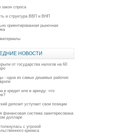
 закон спроса
ть и структура ВВП и ВНП
ьно ориентированная рыночная
ика
 материалы
ЕДНИЕ НОВОСТИ
крыли от государства налогов на 60
вро
цы - одна из самых дешевых рабочих
Европе
а в кредит или в аренду: что
ее?
ский депозит уступает свои позиции
я финансовая система заинтересована
ном долларе
толкнулась с угрозой
льственного кризиса