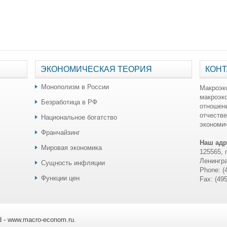
ЭКОНОМИЧЕСКАЯ ТЕОРИЯ
КОНТ
Монополизм в России
Макроэк
макроэк
Безработица в РФ
отношен
отчестве
Национальное богатство
экономич
Франчайзинг
Наш адр
Мировая экономика
125565, 
Ленингра
Сущность инфляции
Phone: (
Функции цен
Fax: (49
ed - www.macro-econom.ru.