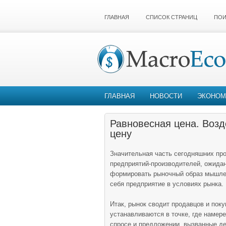
ГЛАВНАЯ
СПИСОК СТРАНИЦ
ПОИ
ГЛАВНАЯ
НОВОСТИ
ЭКОНОМ
Равновесная цена. Возд
цену
Значительная часть сегодняшних пр
предприятий-производителей, ожида
формировать рыночный образ мышлен
себя предприятие в условиях рынка.
Итак, рынок сводит продавцов и пок
устанавливаются в точке, где намер
спросе и предложении, вызванные д