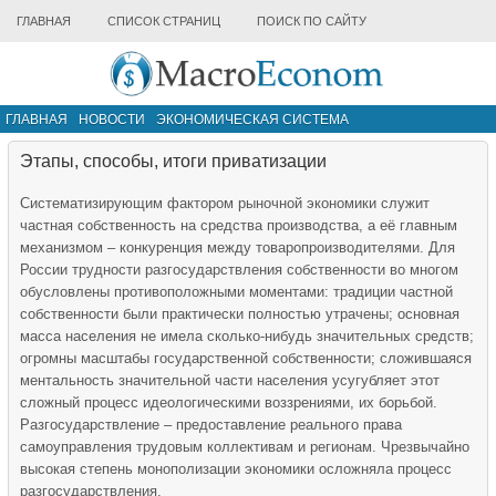
ГЛАВНАЯ
СПИСОК СТРАНИЦ
ПОИСК ПО САЙТУ
ГЛАВНАЯ
НОВОСТИ
ЭКОНОМИЧЕСКАЯ СИСТЕМА
ИНФРАСТРУКТУРА РЫНКА
ДРУГИЕ МАТЕРИАЛЫ
Этапы, способы, итоги приватизации
Систематизирующим фактором рыночной экономики служит
частная собственность на средства производства, а её главным
механизмом – конкуренция между товаропроизводителями. Для
России трудности разгосударствления собственности во многом
обусловлены противоположными моментами: традиции частной
собственности были практически полностью утрачены; основная
масса населения не имела сколько-нибудь значительных средств;
огромны масштабы государственной собственности; сложившаяся
ментальность значительной части населения усугубляет этот
сложный процесс идеологическими воззрениями, их борьбой.
Разгосударствление – предоставление реального права
самоуправления трудовым коллективам и регионам. Чрезвычайно
высокая степень монополизации экономики осложняла процесс
разгосударствления.