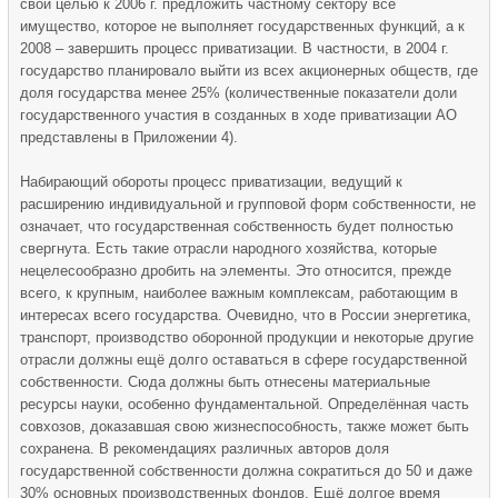
свой целью к 2006 г. предложить частному сектору всё
имущество, которое не выполняет государственных функций, а к
2008 – завершить процесс приватизации. В частности, в 2004 г.
государство планировало выйти из всех акционерных обществ, где
доля государства менее 25% (количественные показатели доли
государственного участия в созданных в ходе приватизации АО
представлены в Приложении 4).
Набирающий обороты процесс приватизации, ведущий к
расширению индивидуальной и групповой форм собственности, не
означает, что государственная собственность будет полностью
свергнута. Есть такие отрасли народного хозяйства, которые
нецелесообразно дробить на элементы. Это относится, прежде
всего, к крупным, наиболее важным комплексам, работающим в
интересах всего государства. Очевидно, что в России энергетика,
транспорт, производство оборонной продукции и некоторые другие
отрасли должны ещё долго оставаться в сфере государственной
собственности. Сюда должны быть отнесены материальные
ресурсы науки, особенно фундаментальной. Определённая часть
совхозов, доказавшая свою жизнеспособность, также может быть
сохранена. В рекомендациях различных авторов доля
государственной собственности должна сократиться до 50 и даже
30% основных производственных фондов. Ещё долгое время