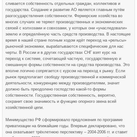
сливается собственность отдельных граждан, коллективов и
государства. Создание и развитие АО является главным путём
разгосударствления собственности. Фермерские хозяйства во
многих случаях не теряют производственных и экономических
связей с колхозами и совхозами, у которых они «унаследовали»
землю и определённую часть средств производства. В настоящее
время в нашей стране полным ходом идёт переход на «рельсы»
рыночной экономики, вырабатываются специфические для нас
черты. В России и в других государствах СНГ взят курс на
переход к системе, сочетающей частную, государственную и
смешанную формы собственности на средства производства. Это
вполне логично сопрягается с курсом на переход к рынку. Если
рынок предполагает свободу производственной и коммерческой
деятельности, конкуренцию между производителями, значит
должно быть преодолено господство какой-то формы
собственности. Государственная собственность, вероятно,
сохранит свою значимость и функцию опорного звена всей
хозяйственной цепи.
Минимущество РФ сформировало предложения по программе
приватизации на ближайшие годы. Впервые декларировано, что
она охватывает трёхлетнюю перспективу – 2004-2006 гг. и ставит