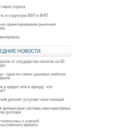
 закон спроса
ть и структура ВВП и ВНП
ьно ориентированная рыночная
ика
 материалы
ЕДНИЕ НОВОСТИ
крыли от государства налогов на 60
вро
цы - одна из самых дешевых рабочих
Европе
а в кредит или в аренду: что
ее?
ский депозит уступает свои позиции
я финансовая система заинтересована
ном долларе
толкнулась с угрозой
льственного кризиса