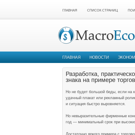
ГЛАВНАЯ
СПИСОК СТРАНИЦ
ПОИ
ГЛАВНАЯ
НОВОСТИ
ЭКОНОМ
Разработка, практическ
знака на примере торгов
Но не будет большой беды, если на 
удачный плакат или рекламный роли
и ситуация быстро выровняется.
Но невыразительные фирменные конс
год — минимальный срок при высоких
Достаточно яркого примера с торгово