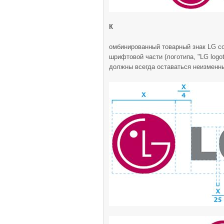
К
омбинированный товарный знак LG сос
шрифтовой части (логотипа, "LG logot
должны всегда оставаться неизменны