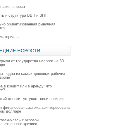
 закон спроса
ть и структура ВВП и ВНП
ьно ориентированная рыночная
ика
 материалы
ЕДНИЕ НОВОСТИ
крыли от государства налогов на 60
вро
цы - одна из самых дешевых рабочих
Европе
а в кредит или в аренду: что
ее?
ский депозит уступает свои позиции
я финансовая система заинтересована
ном долларе
толкнулась с угрозой
льственного кризиса