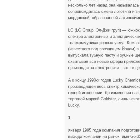
несколько лет назад она называлась
сопровождалась смена логотипа и зн
мордашкой, образованной латинскими 
LG (LG Group, Эл-Джи груп) — южно
спектра электронных и электрически
телекоммуникационных услуг. Компа
(известного под прозвищем Йонам) в 
выпускала зубную пасту и зубные щ
охватывая все новые сферы приложе
производства электроники - вот те ц
А к концу 1990-х годов Lucky Chemi
производящей весь спектр химическо
генной инженерии. До изменения наз
торговой маркой Goldstar, лишь нек
Lucky.
1
января 1995 года компания подготови
выхода компании на рынок, имя GoldS