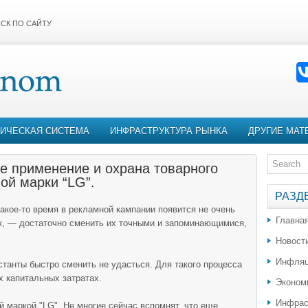
СК ПО САЙТУ
ИЧЕСКАЯ СИСТЕМА
ИНФРАСТРУКТУРА РЫНКА
ДРУГИЕ МАТ
ое применение и охрана товарного
ой марки “LG”.
РАЗД
какое-то время в рекламной кампании появится не очень
Главна
к, — достаточно сменить их точными и запоминающимися,
Новост
Инфляц
танты быстро сменить не удасться. Для такого процесса
 капитальных затратах.
Эконом
Инфрас
й маркой "LG". Не многие сейчас вспомнят, что еще