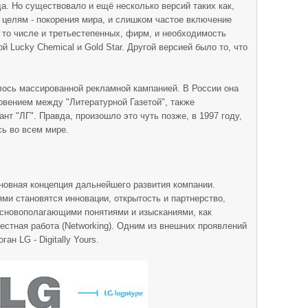
. Но существовало и ещё несколько версий таких как,
 целям - покорения мира, и слишком частое включение
 в то числе и третьестепенных, фирм, и необходимость
й Lucky Chemical и Gold Star. Другой версией было то, что
лось массированной рекламной кампанией. В России она
вением между "Литературной Газетой", также
т "ЛГ". Правда, произошло это чуть позже, в 1997 году,
сь во всем мире.
новная концепция дальнейшего развития компании.
и становятся инновации, открытость и партнерство,
 основополагающими понятиями и изысканиями, как
местная работа (Networking). Одним из внешних проявлений
ан LG - Digitally Yours.