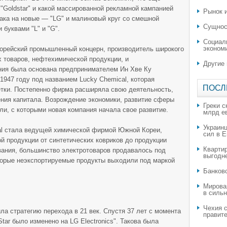
 "Goldstar" и какой массированной рекламной кампанией
Рынок и
ака на новые — "LG" и малиновый круг со смешной
Сущнос
буквами "L" и "G".
Социал
эконом
корейский промышленный концерн, производитель широкого
х товаров, нефтехимической продукции, и
Другие
ния была основана предпринимателем Ин Хве Ку
1947 году под названием Lucky Chemical, которая
ПОСЛ
етки. Постепенно фирма расширяла свою деятельность,
ния капитала. Возрождение экономики, развитие сферы
Греки с
ели, с которыми новая компания начала свое развитие.
млрд е
Украин
cal стала ведущей химической фирмой Южной Кореи,
сил в 
й продукции от синтетических ковриков до продукции
Квартир
вания, большинство электротоваров продавалось под
выгодн
оторые неэкспортируемые продукты выходили под маркой
​Банков
Мирова
в силь
Чехия с
ла стратегию перехода в 21 век. Спустя 37 лет с момента
правите
tar было изменено на LG Electronics". Такова была