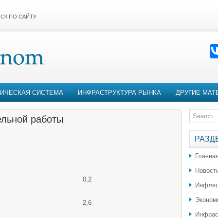
СК ПО САЙТУ
ИЧЕСКАЯ СИСТЕМА
ИНФРАСТРУКТУРА РЫНКА
ДРУГИЕ МАТ
ельной работы
РАЗД
Главна
Новост
0,2
Инфляц
Эконом
2,6
Инфрас