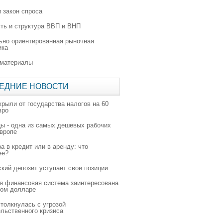
 закон спроса
ть и структура ВВП и ВНП
ьно ориентированная рыночная
ика
 материалы
ЕДНИЕ НОВОСТИ
крыли от государства налогов на 60
вро
цы - одна из самых дешевых рабочих
Европе
а в кредит или в аренду: что
ее?
ский депозит уступает свои позиции
я финансовая система заинтересована
ном долларе
толкнулась с угрозой
льственного кризиса