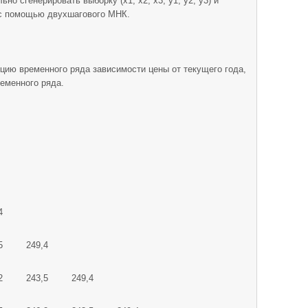
о сгенерировать выборку (x1, x2, x3, y1, y2, y3) и
 с помощью двухшагового МНК.
ию временного ряда зависимости цены от текущего года,
еменного ряда.
4
5
249,4
2
243,5
249,4