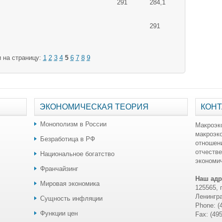
291
284,1
291
 на страницу:
1
2
3
4
5
6
7
8
9
ЭКОНОМИЧЕСКАЯ ТЕОРИЯ
КОНТ
Монополизм в России
Макроэк
макроэк
Безработица в РФ
отношен
отчестве
Национальное богатство
экономич
Франчайзинг
Наш адр
Мировая экономика
125565, 
Ленингра
Сущность инфляции
Phone: (
Функции цен
Fax: (49