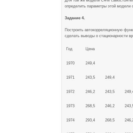
Для той же модели СФМ самостоятельн
определить параметры этой модели
Задание 4.
Построить автокорреляционную функц
сделать выводы о стационарности вр
Год
Цена
1970
249,4
1971
243,5
249,4
1972
246,2
243,5
249,
1973
268,5
246,2
243,
1974
293,4
268,5
246,