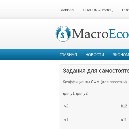
ГЛАВНАЯ
СПИСОК СТРАНИЦ
ПОИ
ГЛАВНАЯ
НОВОСТИ
ЭКОНОМ
Задания для самостоят
Коэффициенты СФМ (для проверки)
для у1 для у2
у2
b12
х1
a11