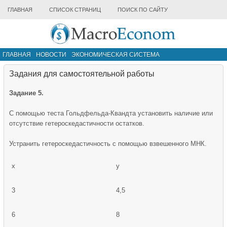
ГЛАВНАЯ
СПИСОК СТРАНИЦ
ПОИСК ПО САЙТУ
ГЛАВНАЯ
НОВОСТИ
ЭКОНОМИЧЕСКАЯ СИСТЕМА
ИНФРАСТРУКТУРА РЫНКА
ДРУГИЕ МАТЕРИАЛЫ
Задания для самостоятельной работы
Задание 5.
С помощью теста Гольдфельда-Квандта установить наличие или
отсутствие гетероскедастичности остатков.
Устранить гетероскедастичность с помощью взвешенного МНК.
x
y
3
4,5
6
8