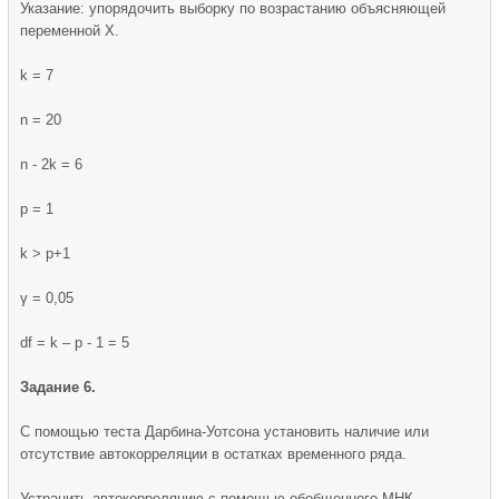
Указание: упорядочить выборку по возрастанию объясняющей
переменной X.
k = 7
n = 20
n - 2k = 6
p = 1
k > p+1
γ = 0,05
df = k – p - 1 = 5
Задание 6.
С помощью теста Дарбина-Уотсона установить наличие или
отсутствие автокорреляции в остатках временного ряда.
Устранить автокорреляцию с помощью обобщенного МНК.