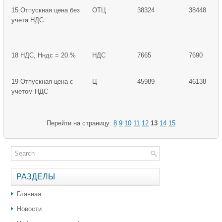
15 Отпускная цена без
ОТЦ
38324
38448
учета НДС
18 НДС, Нндс = 20 %
НДС
7665
7690
19 Отпускная цена с
Ц
45989
46138
учетом НДС
Перейти на страницу:
8
9
10
11
12
13
14
15
РАЗДЕЛЫ
Главная
Новости