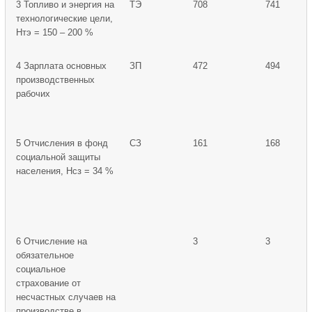
3 Топливо и энергия на
ТЭ
708
741
технологические цели,
Нтэ = 150 – 200 %
4 Зарплата основных
ЗП
472
494
производственных
рабочих
5 Отчисления в фонд
СЗ
161
168
социальной защиты
населения, Нсз = 34 %
6 Отчисление на
3
3
обязательное
социальное
страхование от
несчастных случаев на
производстве в