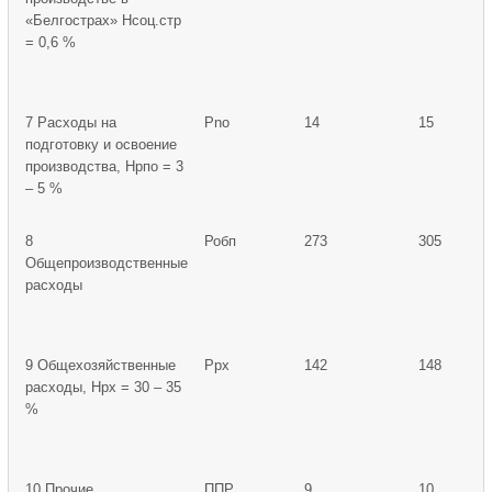
«Белгострах» Нсоц.стр
= 0,6 %
7 Расходы на
Pno
14
15
подготовку и освоение
производства, Нрпо = 3
– 5 %
8
Робп
273
305
Общепроизводственные
расходы
9 Общехозяйственные
Ррх
142
148
расходы, Нрх = 30 – 35
%
10 Прочие
ППР
9
10