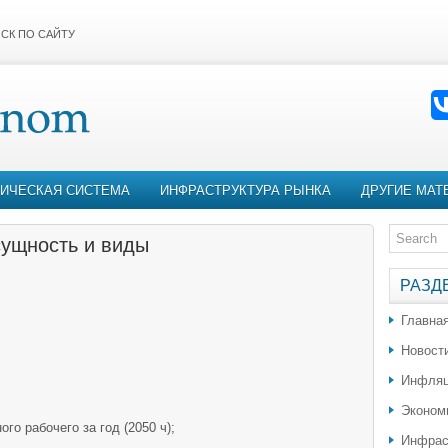
СК ПО САЙТУ
ИЧЕСКАЯ СИСТЕМА
ИНФРАСТРУКТУРА РЫНКА
ДРУГИЕ МАТ
сущность и виды
РАЗД
Главна
Новост
Инфляц
Эконом
го рабочего за год (2050 ч);
Инфрас