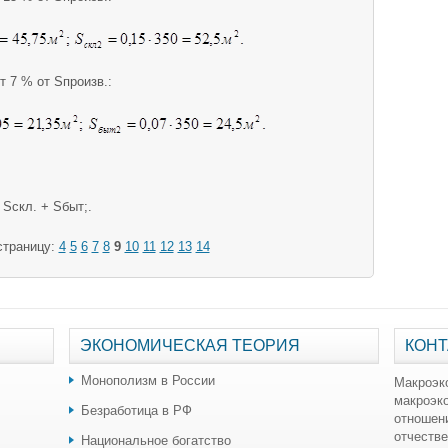
т 7 % от Sпроизв.:
 Sскл. + Sбыт;.
страницу:
4
5
6
7
8
9
10
11
12
13
14
ЭКОНОМИЧЕСКАЯ ТЕОРИЯ
КОНТ
Монополизм в России
Макроэк
макроэк
Безработица в РФ
отношен
отчестве
Национальное богатство