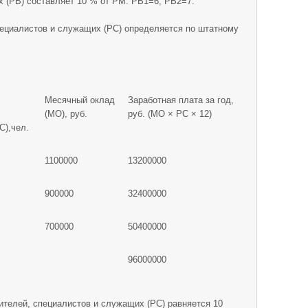
х (РВ) составляет 10 % от РМ: РВ1=6, РВ2=7.
пециалистов и служащих (РС) определяется по штатному
Месячный оклад
Заработная плата за год,
(МО), руб.
руб. (МО × РС × 12)
С),чел.
1100000
13200000
900000
32400000
700000
50400000
96000000
ителей, специалистов и служащих (РС) равняется 10