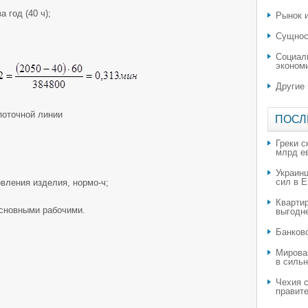
 год (40 ч);
Рынок и
Сущнос
Социал
эконом
Другие
поточной линии
ПОСЛ
Греки с
млрд е
Украин
сил в 
овления изделия, нормо-ч;
Квартир
сновными рабочими.
выгодн
​Банков
Мирова
в силь
Чехия с
правите