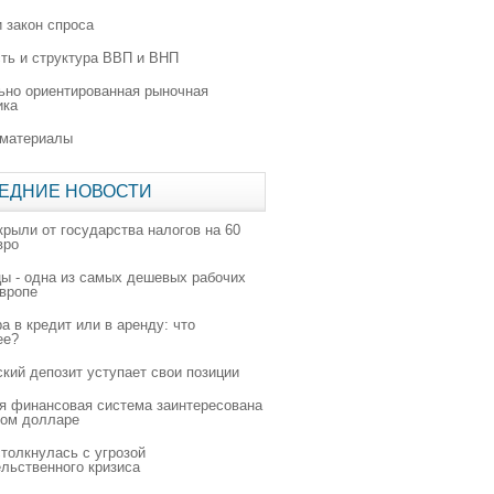
 закон спроса
ть и структура ВВП и ВНП
ьно ориентированная рыночная
ика
 материалы
ЕДНИЕ НОВОСТИ
крыли от государства налогов на 60
вро
цы - одна из самых дешевых рабочих
Европе
а в кредит или в аренду: что
ее?
ский депозит уступает свои позиции
я финансовая система заинтересована
ном долларе
толкнулась с угрозой
льственного кризиса