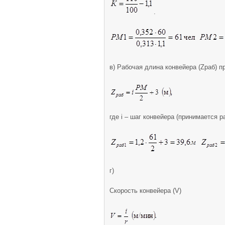
.
в) Рабочая длина конвейера (Zраб) 
где i – шаг конвейера (принимается р
г)
Скорость конвейера (V)