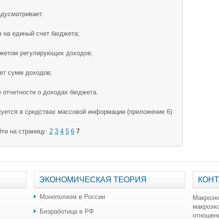
дусматривает:
в на единый счет бюджета;
джетом регулирующих доходов;
ет сумм доходов;
 отчетности о доходах бюджета.
куется в средствах массовой информации (приложение 6)
ти на страницу:
2
3
4
5
6
7
ЭКОНОМИЧЕСКАЯ ТЕОРИЯ
КОНТ
Монополизм в России
Макроэк
макроэк
Безработица в РФ
отношен