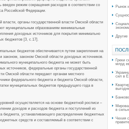
ь введен режим сокращения расходов в соответствии со
Рынок и
са Российской Федерации.
Сущнос
 власти, органы государственной власти Омской области
Социал
эконом
вают муниципальным образованиям минимальные
пления доходных источников для покрытия минимально
Другие
 бюджетов [3, с.17].
ПОСЛ
пальных бюджетов обеспечивается путем закрепления на
 законом, законом Омской области доходных источников.
Греки с
нимального муниципального бюджета не может быть
млрд е
ных источников, федеральные органы государственной
Украин
сти Омской области передают органам местного
сил в 
чники федерального бюджета и бюджета Омской области,
Квартир
татки муниципальных бюджетов предыдущего года в
выгодн
​Банков
 уровней осуществляется на основе бюджетной росписи –
Мирова
елении доходов и расходов бюджета и поступлений из
в силь
та бюджета, устанавливающего распределение бюджетных
Чехия с
юджетных средств и составляемый в соответствии с
правите