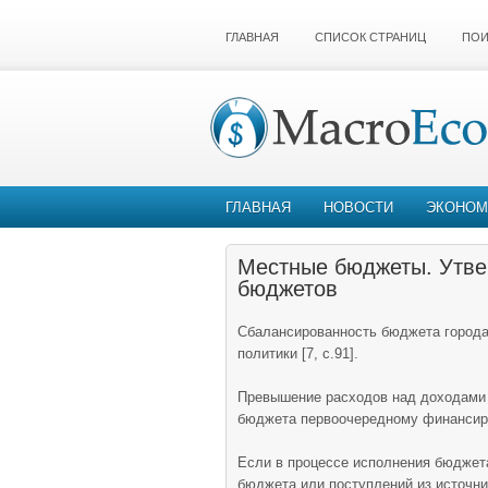
ГЛАВНАЯ
СПИСОК СТРАНИЦ
ПОИ
ГЛАВНАЯ
НОВОСТИ
ЭКОНОМ
Местные бюджеты. Утве
бюджетов
Сбалансированность бюджета город
политики [7, с.91].
Превышение расходов над доходами
бюджета первоочередному финансир
Если в процессе исполнения бюджет
бюджета или поступлений из источн