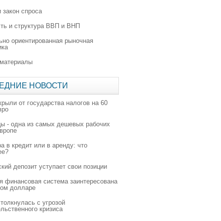
 закон спроса
ть и структура ВВП и ВНП
ьно ориентированная рыночная
ика
 материалы
ЕДНИЕ НОВОСТИ
крыли от государства налогов на 60
вро
цы - одна из самых дешевых рабочих
Европе
а в кредит или в аренду: что
ее?
ский депозит уступает свои позиции
я финансовая система заинтересована
ном долларе
толкнулась с угрозой
льственного кризиса