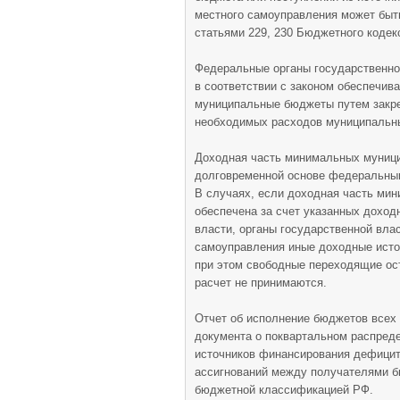
местного самоуправления может быт
статьями 229, 230 Бюджетного кодек
Федеральные органы государственной
в соответствии с законом обеспечи
муниципальные бюджеты путем закре
необходимых расходов муниципальных
Доходная часть минимальных муници
долговременной основе федеральным
В случаях, если доходная часть ми
обеспечена за счет указанных доход
власти, органы государственной вла
самоуправления иные доходные исто
при этом свободные переходящие ос
расчет не принимаются.
Отчет об исполнение бюджетов всех
документа о поквартальном распред
источников финансирования дефици
ассигнований между получателями б
бюджетной классификацией РФ.