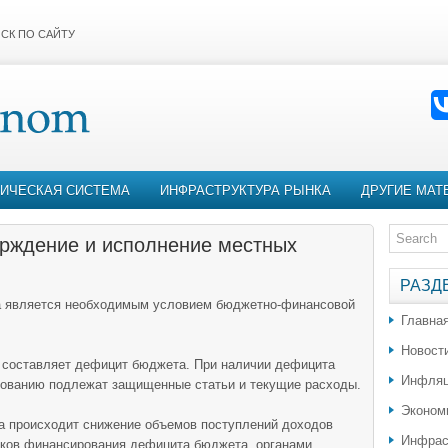
СК ПО САЙТУ
ИЧЕСКАЯ СИСТЕМА
ИНФРАСТРУКТУРА РЫНКА
ДРУГИЕ МАТ
рждение и исполнение местных
РАЗД
а является необходимым условием бюджетно-финансовой
Главна
Новост
 составляет дефицит бюджета. При наличии дефицита
Инфляц
ованию подлежат защищенные статьи и текущие расходы.
Эконом
а происходит снижение объемов поступлений доходов
Инфрас
иков финансирования дефицита бюджета, органами