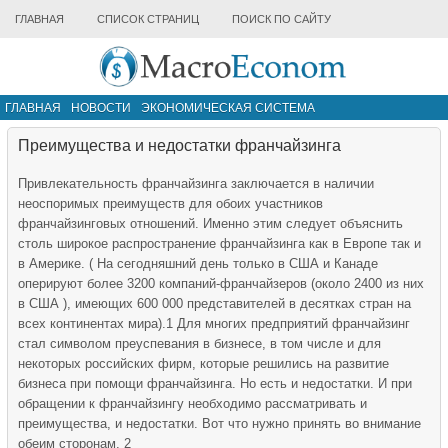
ГЛАВНАЯ
СПИСОК СТРАНИЦ
ПОИСК ПО САЙТУ
ГЛАВНАЯ
НОВОСТИ
ЭКОНОМИЧЕСКАЯ СИСТЕМА
ИНФРАСТРУКТУРА РЫНКА
ДРУГИЕ МАТЕРИАЛЫ
Преимущества и недостатки франчайзинга
Привлекательность франчайзинга заключается в наличии
неоспоримых преимуществ для обоих участников
франчайзинговых отношений. Именно этим следует объяснить
столь широкое распространение франчайзинга как в Европе так и
в Америке. ( На сегодняшний день только в США и Канаде
оперируют более 3200 компаний-франчайзеров (около 2400 из них
в США ), имеющих 600 000 представителей в десятках стран на
всех континентах мира).1 Для многих предприятий франчайзинг
стал символом преуспевания в бизнесе, в том числе и для
некоторых российских фирм, которые решились на развитие
бизнеса при помощи франчайзинга. Но есть и недостатки. И при
обращении к франчайзингу необходимо рассматривать и
преимущества, и недостатки. Вот что нужно принять во внимание
обеим сторонам. 2