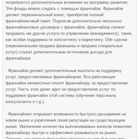
потребуются дополнительные вложения на программу развития.
Эти фонды можно создать с помощью франчайзи. Франчайзи
делают первоначальный взнос, приобретая полный
франчайзинговый пакет. Подписав дополнительно несколько
франчайзинговых договоров с франчайзи, франчайзор сможет
продавать им другие услуги по управлению (менеджменту), такие,
как особая поддержка по консалтингу и маркетингу. Обе сделки
(первоначальная продажа франшизы и продажа специальных
услуг) служат дополнительным источником дохода для
франчайзора
· Франчайзи делают дополнительные выплаты на поддержку
услуг, предоставляемых франчайзором. Все работающие
франчайзи ежемесячно платят франчайзору за предоставление
услуг. Часть этих денег идет на предоставление услуг по
поддержке франчайзи этой системы (обучение персонала,
консультанты и т.д.).
· Франчайзинг открывает возможности быстрого расширения на
новом рынке и укрепления своей репутации на существующем
рынке. Увеличение количества выплачиваемых взносов позволяет
франчайзору быстро и эффективно развиваться на рынке.
Помните, что именно франчайзи приносят на новый рынок имя