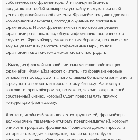
собственностью франчайзора. Эти принципы бизнеса
представляют собой коммерческую тайну и служат основой
успеха франчайзинговой системы. Франчайзи получает доступ к
коммерческим секретам, проходя обучение по программе
франчайзора. И хотя франчайзинговый договор запрещает
франчайзи разглашать подобную информацию, все равно это
случается. Франчайзору сложно с этим бороться, поэтому если
ему не удается выработать эффективные меры, то вся
франчайзинговая система может сильно пострадать.
· Выход из франчайзинговой системы успешно работающих
франчайзи. Франчайзи может считать, что франчайзинговые
отношения накладывают на него слишком большие ограничения и
в результате потерять интерес к этому бизнесу. Расторгнув
контракт с франчайзором он, возможно, захочет открыть свой
собственный бизнес, который будет представлять прямую
конкуренцию франчайзору.
Для того, чтобы избежать всех этих трудностей, франчайзоры
должны очень тщательно отбирать предпринимателей, которым
они хотят продавать франшизы. Франчайзор должен провести
интервью с каждым кандидатом, целью которого будет
определить у франчайзи наличие качеств, необходимых для